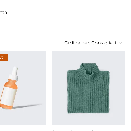
atta
Ordina per:
Consigliati
uti