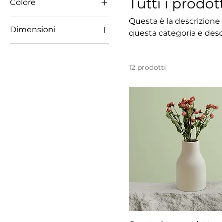
Tutti i prodot
Colore
Questa è la descrizione d
Dimensioni
questa categoria e descr
250 ml
500 ml
12 prodotti
80 ml
L
Large
M
S
Small