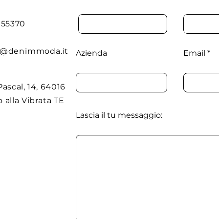
1955370
o@denimmoda.it
Azienda
Email
Pascal, 14, 64016
 alla Vibrata TE
Lascia il tu messaggio: