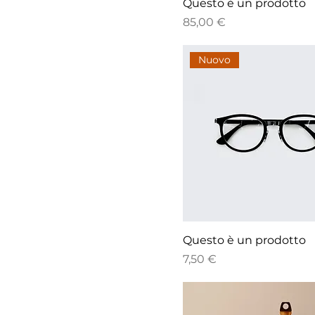
Questo è un prodotto
Prezzo
85,00 €
Nuovo
Questo è un prodotto
Prezzo
7,50 €