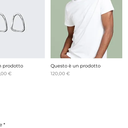
n prodotto
Questo è un prodotto
lare
ezzo scontato
Prezzo
,00 €
120,00 €
e