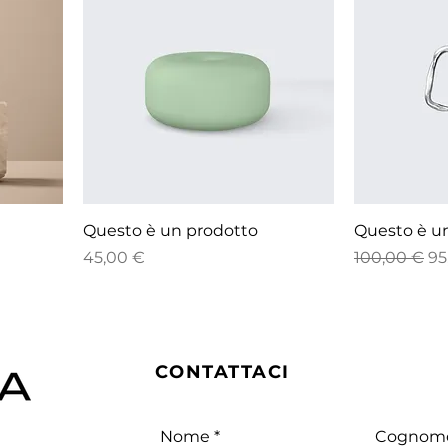
Questo è un prodotto
Questo è u
Prezzo
Prezzo rego
Pr
45,00 €
100,00 €
95
CONTATTACI
Nome
Cognom