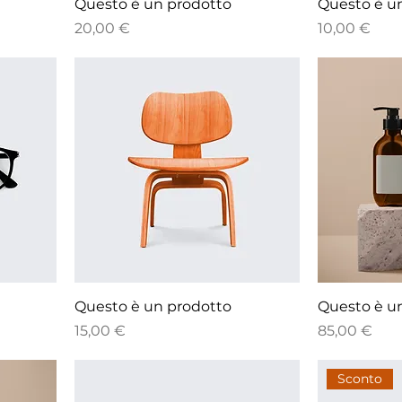
Questo è un prodotto
Questo è u
Prezzo
Prezzo
20,00 €
10,00 €
Questo è un prodotto
Questo è u
Prezzo
Prezzo
15,00 €
85,00 €
Sconto