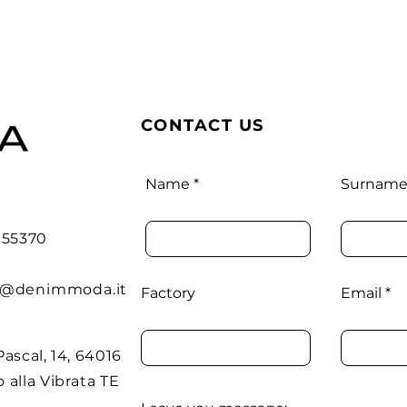
CONTACT US
Name
Surnam
1955370
o@denimmoda.it
Factory
Email
Pascal, 14, 64016
 alla Vibrata TE