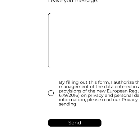
Leave you message:
By filling out this form, I authorize 
management of the data entered in 
provisions of the new European Reg
679/2016) on privacy and personal d
information, please read our Privacy
sending
Send