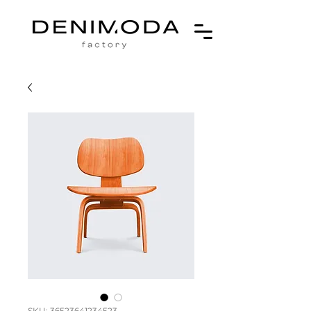
SKU: 36523641234523