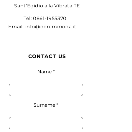
acquistare da te in tutta sicurezza.
Sant'Egidio alla Vibrata TE
Tel:
0861-1955370
Email:
info@denimmoda.it
CONTACT US
Name
Surname