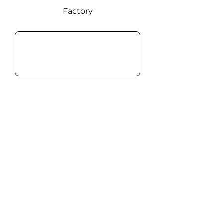
Factory
Email
Leave you message: