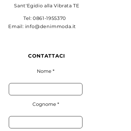
acquistare da te in tutta sicurezza.
Sant'Egidio alla Vibrata TE
Tel:
0861-1955370
Email:
info@denimmoda.it
CONTATTACI
Nome
Cognome