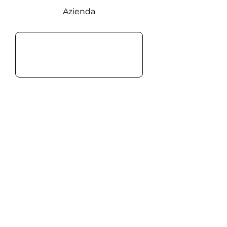
Azienda
Email
Lascia il tu messaggio: